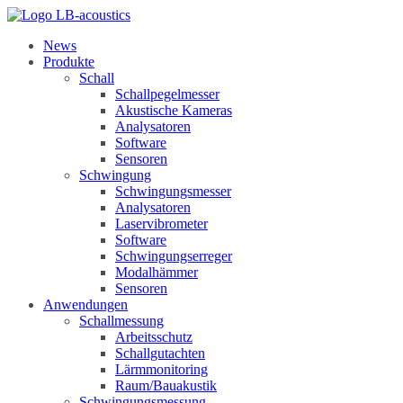
News
Produkte
Schall
Schallpegelmesser
Akustische Kameras
Analysatoren
Software
Sensoren
Schwingung
Schwingungsmesser
Analysatoren
Laservibrometer
Software
Schwingungserreger
Modalhämmer
Sensoren
Anwendungen
Schallmessung
Arbeitsschutz
Schallgutachten
Lärmmonitoring
Raum/Bauakustik
Schwingungsmessung