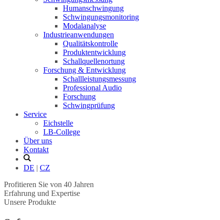
Humanschwingung
Schwingungsmonitoring
Modalanalyse
Industrieanwendungen
Qualitätskontrolle
Produktentwicklung
Schallquellenortung
Forschung & Entwicklung
Schallleistungsmessung
Professional Audio
Forschung
Schwingprüfung
Service
Eichstelle
LB-College
Über uns
Kontakt
DE
|
CZ
Profitieren Sie von 40 Jahren
Erfahrung und Expertise
Unsere Produkte