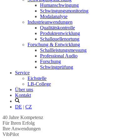
Humanschwingung
Schwingungsmonitoring
Modalanalyse
Industrieanwendungen
Qualitätskontrolle
Produktentwicklung
Schallquellenortung
Forschung & Entwicklung
Schallleistungsmessung
Professional Audio
Forschung
Schwingprüfung
Service
Eichstelle
LB-College
Über uns
Kontakt
DE
|
CZ
40 Jahre Kompetenz
Für Ihren Erfolg
Ihre Anwendungen
VibPilot