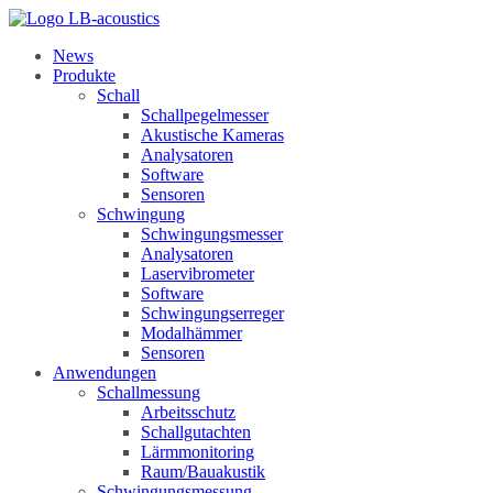
News
Produkte
Schall
Schallpegelmesser
Akustische Kameras
Analysatoren
Software
Sensoren
Schwingung
Schwingungsmesser
Analysatoren
Laservibrometer
Software
Schwingungserreger
Modalhämmer
Sensoren
Anwendungen
Schallmessung
Arbeitsschutz
Schallgutachten
Lärmmonitoring
Raum/Bauakustik
Schwingungsmessung