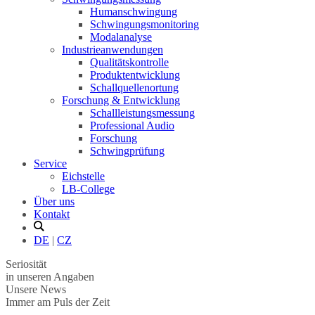
Humanschwingung
Schwingungsmonitoring
Modalanalyse
Industrieanwendungen
Qualitätskontrolle
Produktentwicklung
Schallquellenortung
Forschung & Entwicklung
Schallleistungsmessung
Professional Audio
Forschung
Schwingprüfung
Service
Eichstelle
LB-College
Über uns
Kontakt
DE
|
CZ
Seriosität
in unseren Angaben
Unsere News
Immer am Puls der Zeit