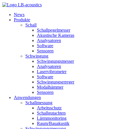
News
Produkte
Schall
Schallpegelmesser
Akustische Kameras
Analysatoren
Software
Sensoren
Schwingung
Schwingungsmesser
Analysatoren
Laservibrometer
Software
Schwingungserreger
Modalhämmer
Sensoren
Anwendungen
Schallmessung
Arbeitsschutz
Schallgutachten
Lärmmonitoring
Raum/Bauakustik
Schwingungsmessung