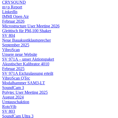
CRYSOUND
m+p Report
LinkedIn
IMMI Open Air
Februar 2026
Microstructure User Meeting 2026
Gleittisch für PM-100 Shaker
SV 804
Neue Bauakustiklautsprecher
September 2025
VibroScan
Unsere neue Website
SV 971A – unser Aktionspaket
Akustischer Kalibrator 4010
Februar 2025
SV 971A Eichzulassung erteilt
VibroScan QTec
Modalhammer SAM3-LT
SoundCam 3
Polytec User Meeting 2025
August 2024
Umtauschaktion
RotoVib
SV 803
SoundCam Ultra 3